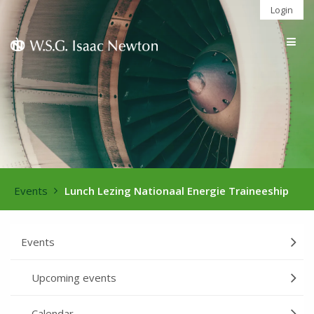
Login
Togg
navig
Events
Lunch Lezing Nationaal Energie Traineeship
Events
Upcoming events
Calendar